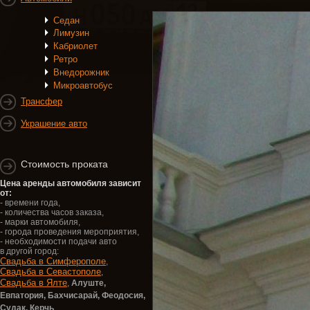
Седан
Лимузин
Кабриолет
Ретро
Внедорожник
Микроавтобус
Трансфер
Украшение авто
Стоимость проката
Цена аренды автомобиля зависит
от:
- времени года,
- количества часов заказа,
- марки автомобиля,
- города проведения мероприятия,
- необходимости подачи авто
в другой город:
Свадьба в Симферополе
,
Свадьба в Севастополе
,
Свадьба в Ялте
,
Алуште,
Евпатория,
Бахчисарай, Феодосия,
Судак, Керчь