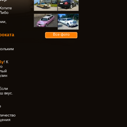
Хотите
Либо
рии,
Все фото
роката
скольким
бу
! К
то
елый
узин
Если
ш вкус.
е
личество
щения