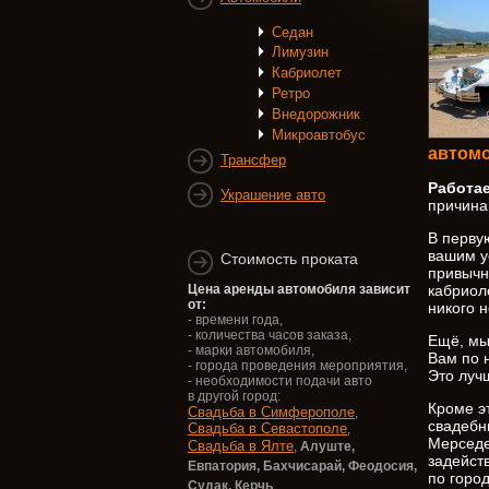
Седан
Лимузин
Кабриолет
Ретро
Внедорожник
Микроавтобус
автомо
Трансфер
Работа
Украшение авто
причина
В перву
вашим у
Стоимость проката
привычн
кабриол
Цена аренды автомобиля зависит
от:
никого 
- времени года,
- количества часов заказа,
Ещё, мы
- марки автомобиля,
Вам по 
- города проведения мероприятия,
Это луч
- необходимости подачи авто
в другой город:
Кроме э
Свадьба в Симферополе
,
свадебн
Свадьба в Севастополе
,
Мерседе
Свадьба в Ялте
,
Алуште,
задейст
Евпатория,
Бахчисарай, Феодосия,
по город
Судак, Керчь