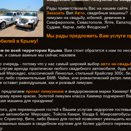
Рады приветствовать Вас на нашем сайте. 
Заказать
Вип
Авто
, свадебные машины? 
лимузин на свадьбу, юбилей, девичник в
Симферополе, Севастополе, Ялте, Евпато
Судаке, Керчи, либо Феодосии?
Мы рады предложить Вам услуги п
билей в Крыму!
ем по всей территории Крыма
. Вам стоит обратится к нам по не
м, и самые важные мы сейчас назовем.
ю очередь - потому что у нас самый широкий выбор
авто на свадь
слугам аренда практически любого свадебного автомобиля, будь э
ый Мерседес, классический Линкольн, стильный Крайслер 300с, б
ет, либо стремительные БМВ. Чайка, или романтический ретро лим
не оставит равнодушным, как и розовый лимузин.
 предлагаем
прокат лимузинов
и внедорожников марки Хаммер! 
нраву яркие краски, Золотой лимузин класса Хаммер подчеркнет Ва
шая машина для праздника!
того, для перемещения гостей к Вашим услугам недорогие гостевы
ые автомобили: Мерседес, Тойота Камри, Мазда 6. Микроавтобусы
с Спринтер, Вито, либо Виано для гостей позволяют уменьшить ко
вованных машин в свадебном кортеже для более удобного переме
у.