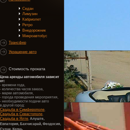
Седан
Лимузин
Кабриолет
Ретро
Внедорожник
Микроавтобус
Трансфер
Украшение авто
Стоимость проката
Цена аренды автомобиля зависит
от:
- времени года,
- количества часов заказа,
- марки автомобиля,
- города проведения мероприятия,
- необходимости подачи авто
в другой город:
Свадьба в Симферополе
,
Свадьба в Севастополе
,
Свадьба в Ялте
,
Алуште,
Евпатория,
Бахчисарай, Феодосия,
Судак, Керчь