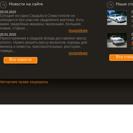
Новости на сайте
Наши ст
03.03.2015
Сегодня ни одна Свадьба в Севастополе не
обходится без участия свадебного кортежа. Хоть
какие свадебные машины: маленькие, большие,
новые, старые,...
подробнее
20.01.2015
Приготовления к свадьбе всегда доставляют массу
хлопот. Нужно решить массу вопросов: наряды для
жениха и невесты, пригласительные, ресторан,
тамада,...
подробнее
Все стат
Все новости
Авторские права защищены