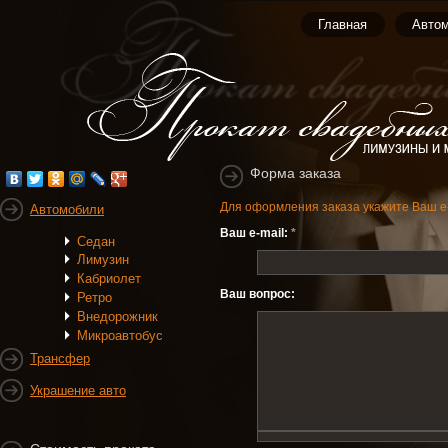
Главное меню
Главная
Авто
Форма заказа
Для оформления заказа укажите Ваш e
Автомобили
Ваш e-mail:
*
Седан
Лимузин
Кабриолет
Ваш вопрос:
Ретро
Внедорожник
Микроавтобус
Трансфер
Украшение авто