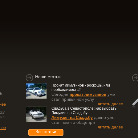
Наши статьи
Прокат лимузинов - роскошь, или
необходимость?
ь
Сегодня
уже
прокат лимузинов
стал привычной услу
читать далее
нее
Свадьба в Севастополе: как выбрать
ссу
Лимузин на Свадьбу.
для
давно уже
Лимузин на Свадьбу
стал чем-то общепри
читать далее
нее
Все статьи