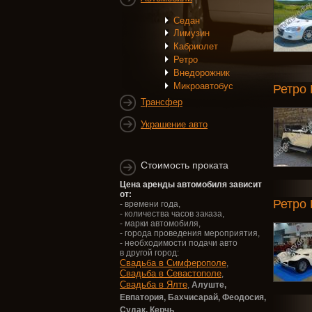
Седан
Лимузин
Кабриолет
Ретро
Внедорожник
Микроавтобус
Ретро 
Трансфер
Украшение авто
Стоимость проката
Цена аренды автомобиля зависит
от:
Ретро 
- времени года,
- количества часов заказа,
- марки автомобиля,
- города проведения мероприятия,
- необходимости подачи авто
в другой город:
Свадьба в Симферополе
,
Свадьба в Севастополе
,
Свадьба в Ялте
,
Алуште,
Евпатория,
Бахчисарай, Феодосия,
Судак, Керчь