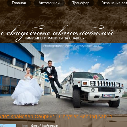
Главная
Автомобили
Трансфер
Украшения ав
лет Крайслер Себринг - Chrysler Sebring cabrio
Цвет:
белый Кабриолет